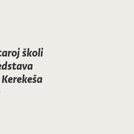
aroj školi
edstava
a Kerekeša
7