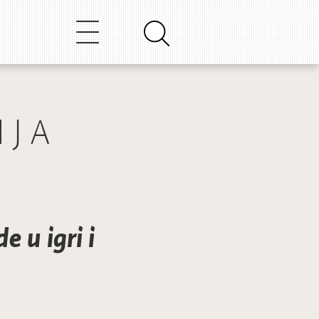
NJA
e u igri i
7