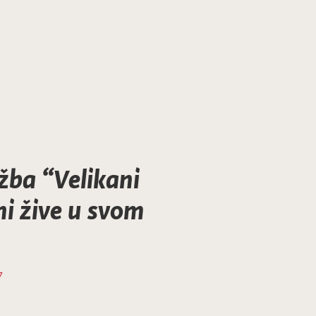
žba “Velikani
i žive u svom
7