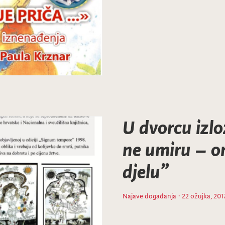
U dvorcu izlo
ne umiru – on
djelu”
Najave događanja
· 22 ožujka, 201