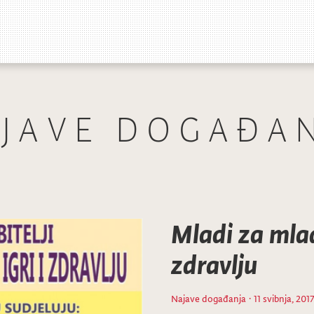
JAVE DOGAĐA
Mladi za mlad
zdravlju
Najave događanja
· 11 svibnja, 201