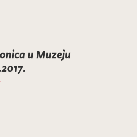
ionica u Muzeju
.2017.
7