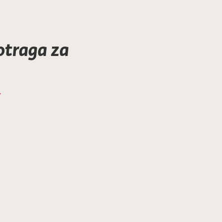
otraga za
7