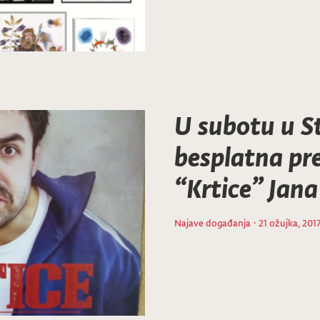
U subotu u St
besplatna pr
“Krtice” Jan
Najave događanja
· 21 ožujka, 201