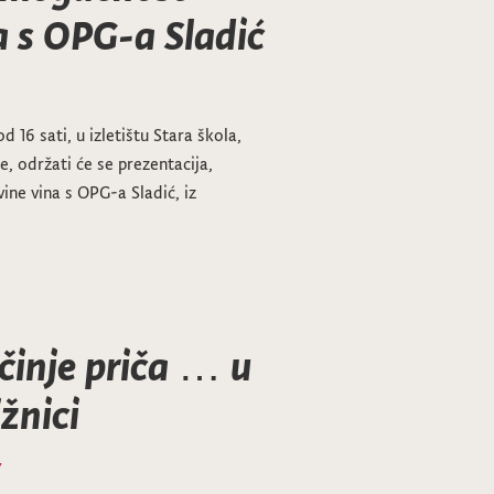
a s OPG-a Sladić
 16 sati, u izletištu Stara škola,
e, održati će se prezentacija,
ine vina s OPG-a Sladić, iz
činje priča … u
žnici
7