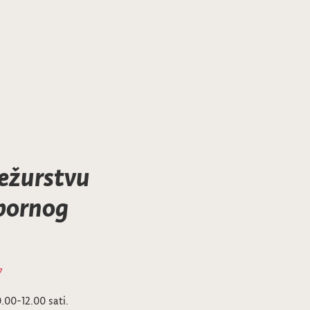
dežurstvu
bornog
7
0.00-12.00 sati.