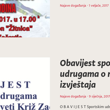
Najave događanja
· 1 veljače, 2017
Obavijest sp
udrugama o r
izvještaja
Najave događanja
· 9 siječnja, 201
O B A V I J E S T Sportskim u