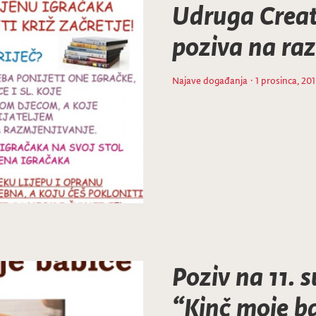
Udruga Creat
poziva na ra
Najave događanja
· 1 prosinca, 20
Poziv na 11. 
“Kinč moje b