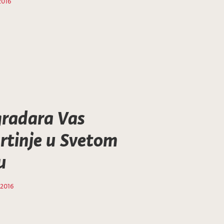
2016
radara Vas
rtinje u Svetom
u
 2016