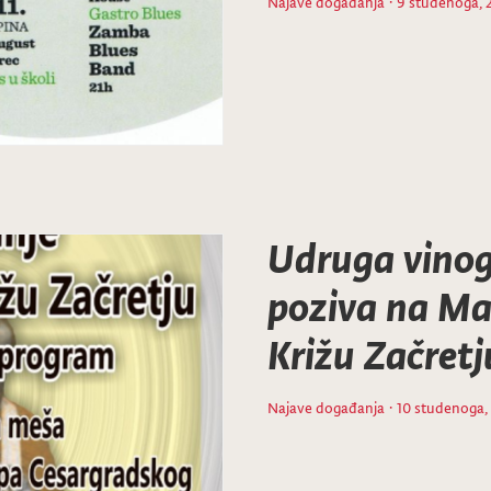
Najave događanja
· 9 studenoga, 
Udruga vinog
poziva na Ma
Križu Začretj
Najave događanja
· 10 studenoga,