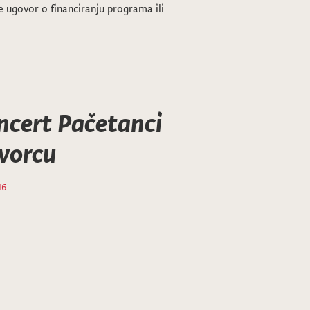
le ugovor o financiranju programa ili
ncert Pačetanci
 dvorcu
16