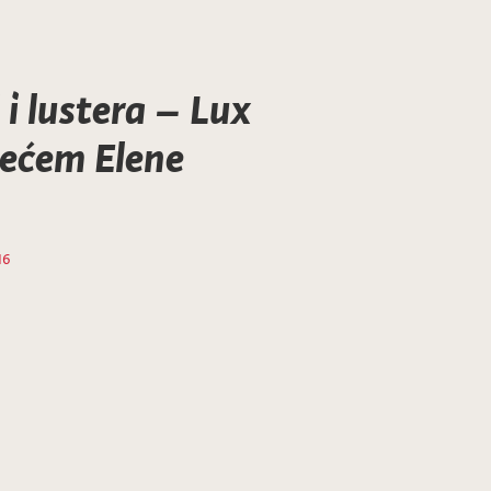
 i lustera – Lux
ijećem Elene
16