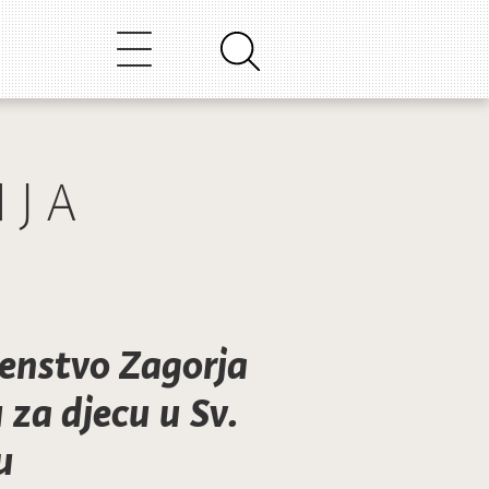
NJA
enstvo Zagorja
 za djecu u Sv.
u