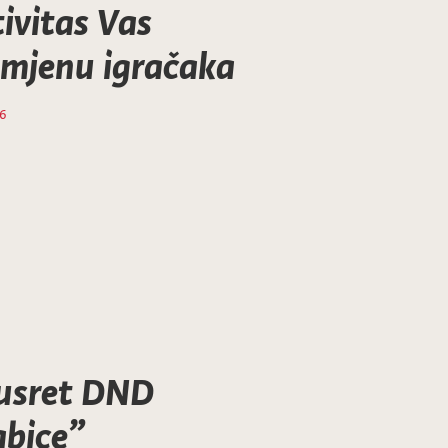
ivitas Vas
zmjenu igračaka
16
susret DND
abice”