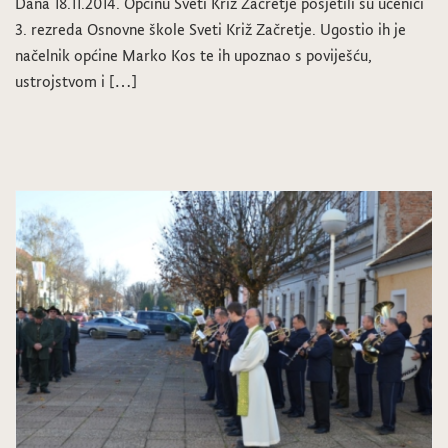
Dana 18.11.2014. Općinu Sveti Križ Začretje posjetili su učenici
3. rezreda Osnovne škole Sveti Križ Začretje. Ugostio ih je
načelnik općine Marko Kos te ih upoznao s poviješću,
ustrojstvom i […]