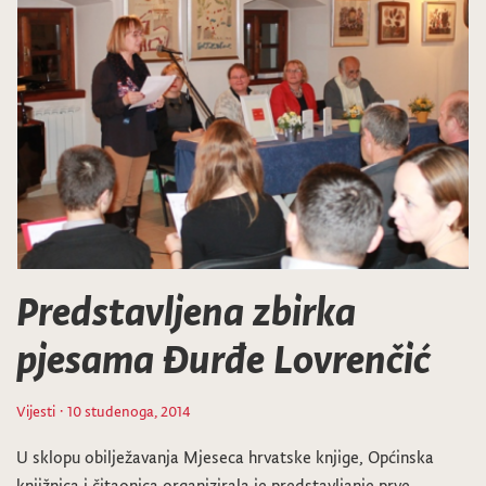
Predstavljena zbirka
pjesama Đurđe Lovrenčić
Vijesti
· 10 studenoga, 2014
U sklopu obilježavanja Mjeseca hrvatske knjige, Općinska
knjižnica i čitaonica organizirala je predstavljanje prve