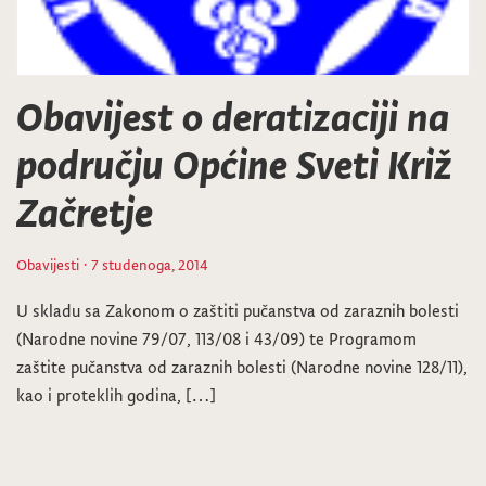
Obavijest o deratizaciji na
području Općine Sveti Križ
Začretje
Obavijesti
· 7 studenoga, 2014
U skladu sa Zakonom o zaštiti pučanstva od zaraznih bolesti
(Narodne novine 79/07, 113/08 i 43/09) te Programom
zaštite pučanstva od zaraznih bolesti (Narodne novine 128/11),
kao i proteklih godina, […]