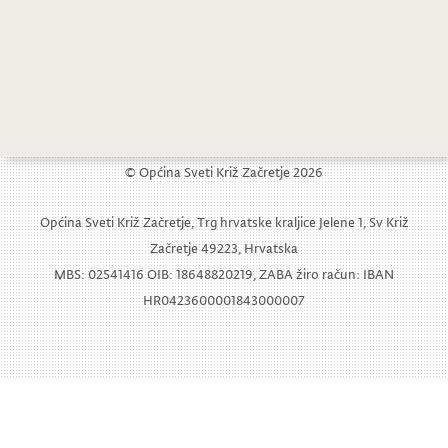
1
2
3
© Općina Sveti Križ Začretje 2026
Općina Sveti Križ Začretje, Trg hrvatske kraljice Jelene 1, Sv Križ
Začretje 49223, Hrvatska
MBS: 02541416 OIB: 18648820219, ZABA žiro račun: IBAN
HR0423600001843000007